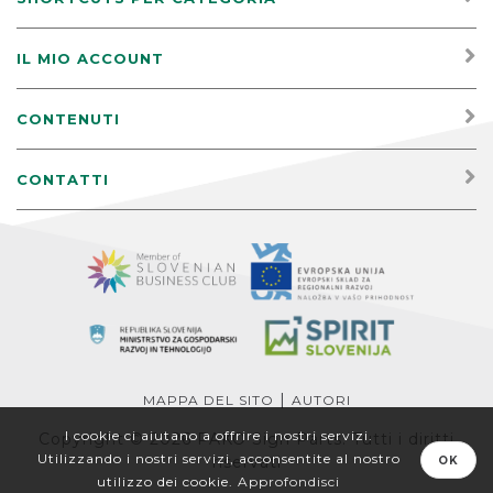
IL MIO ACCOUNT
CONTENUTI
CONTATTI
|
MAPPA DEL SITO
AUTORI
I cookie ci aiutano a offrire i nostri servizi.
Copyright © 2026 PAKO Sign Parts. Tutti i diritti
Utilizzando i nostri servizi, acconsentite al nostro
riservati
OK
utilizzo dei cookie.
Approfondisci