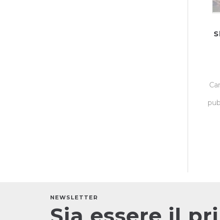
S
Car
pub
NEWSLETTER
Sia essere il p