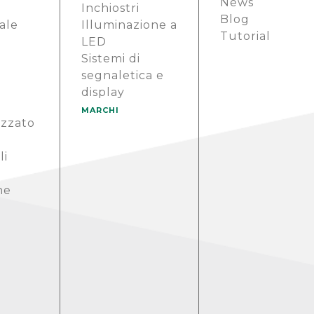
News
i
Inchiostri
Blog
ale
Illuminazione a
Tutorial
LED
Sistemi di
segnaletica e
display
MARCHI
izzato
li
ne