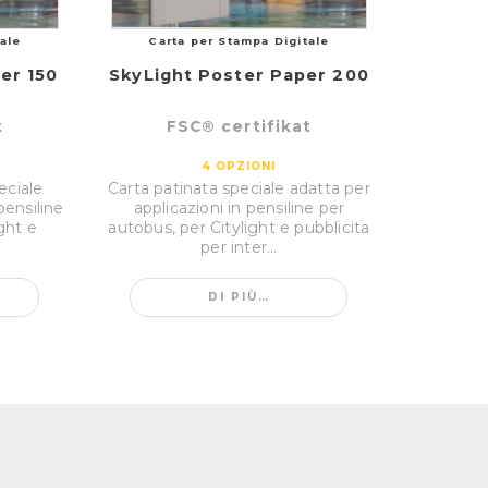
ale
Carta per Stampa Digitale
er 150
SkyLight Poster Paper 200
t
FSC® certifikat
4
OPZIONI
eciale
Carta patinata speciale adatta per
pensiline
applicazioni in pensiline per
ght e
autobus, per Citylight e pubblicita
per inter...
DI PIÙ…