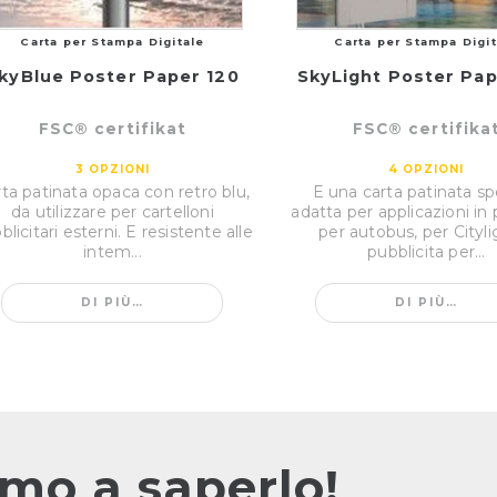
Carta per Stampa Digitale
Carta per Stampa Digit
kyBlue Poster Paper 120
SkyLight Poster Pap
FSC® certifikat
FSC® certifika
3
OPZIONI
4
OPZIONI
ta patinata opaca con retro blu,
E una carta patinata sp
da utilizzare per cartelloni
adatta per applicazioni in 
blicitari esterni. E resistente alle
per autobus, per Cityli
intem...
pubblicita per...
DI PIÙ…
DI PIÙ…
rimo a saperlo!