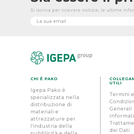
Si iscriva per ricevere notizie, le ultime in
CHI É PAKO
COLLEGA
UTILI
Igepa Pako è
Termini 
specializzata nella
Condizio
distribuzione di
Generali
materiali e
Informati
attrezzature per
Trattam
l'industria della
dei Dati
pubblicità e della