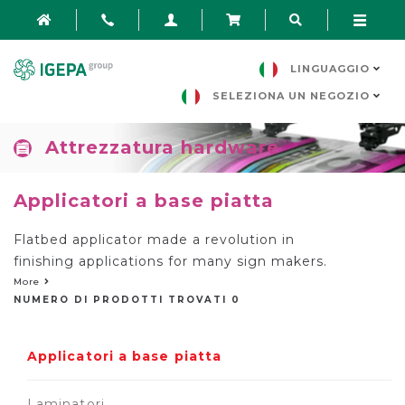
LINGUAGGIO
SELEZIONA UN NEGOZIO
Attrezzatura hardware
Applicatori a base piatta
Flatbed applicator made a revolution in
finishing applications for many sign makers.
A graphic or a laminate is applied flawlessly
More
NUMERO DI PRODOTTI TROVATI 0
flat on a rigid board. The process is semi-
automated and increases the productivity,
is simple to use and require minimal
Applicatori a base piatta
resource.
Laminatori