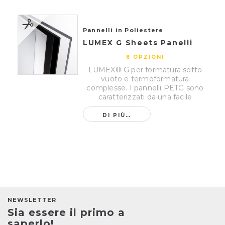
Pannelli in Poliestere
LUMEX G Sheets Panelli
8 OPZIONI
LUMEX® G per formatura sotto
vuoto e termoformatura
complesse. I pannelli PETG sono
caratterizzati da una facile
lavorabilita...
DI PIÙ…
NEWSLETTER
Sia essere il primo a
saperlo!