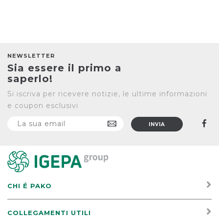
36 µm.
Realizzato
appositamente
per la
protezione
dai
NEWSLETTER
graffiti...
Sia essere il primo a
saperlo!
Si iscriva per ricevere notizie, le ultime informazioni
e coupon esclusivi
CHI É PAKO
COLLEGAMENTI UTILI