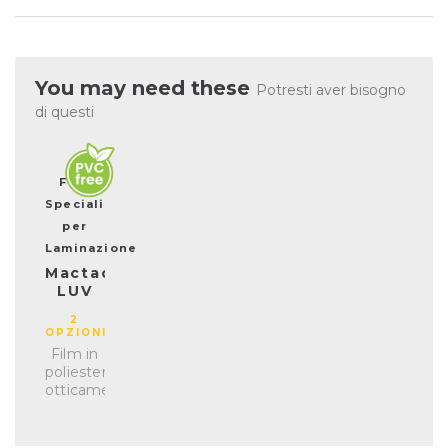
You may need these
Potresti aver bisogno
di questi
Film
Speciali
per
Laminazione
Mactac
LUV
7036
2
OPZIONI
Film in
poliestere
otticamente
trasparente,
ultra-
lucido,