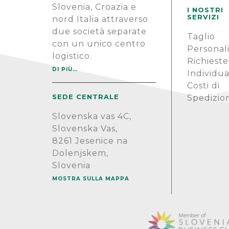
Slovenia, Croazia e
I NOSTRI
SERVIZI
nord Italia attraverso
due società separate
Taglio
con un unico centro
Personal
logistico.
Richieste
DI PIÙ…
Individua
Costi di
SEDE CENTRALE
Spedizio
Slovenska vas 4C,
Slovenska Vas,
8261 Jesenice na
Dolenjskem,
Slovenia
MOSTRA SULLA MAPPA