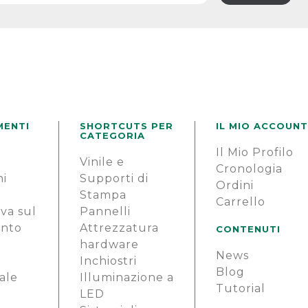
MENTI
SHORTCUTS PER
IL MIO ACCOUNT
CATEGORIA
Il Mio Profilo
e
Vinile e
Cronologia
ni
Supporti di
Ordini
Stampa
Carrello
va sul
Pannelli
ento
Attrezzatura
CONTENUTI
hardware
News
i
Inchiostri
Blog
ale
Illuminazione a
Tutorial
LED