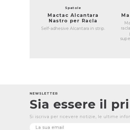
Spatole
Mactac Alcantara
Ma
Nastro per Racla
Ma
racl
Self-adhesive Alcantara in strip.
super
NEWSLETTER
Sia essere il p
Si iscriva per ricevere notizie, le ultime in