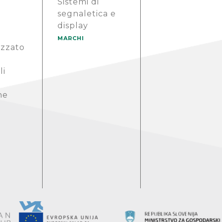
Sistemi di
segnaletica e
display
MARCHI
izzato
li
ne