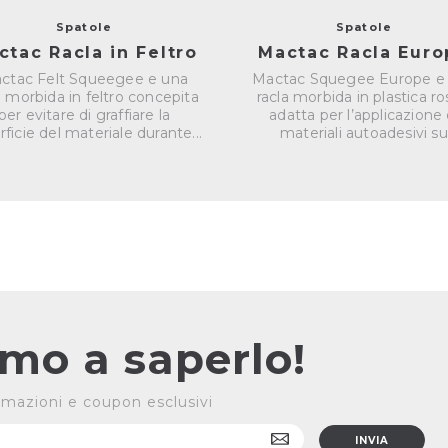
Spatole
Spatole
ctac Racla in Feltro
Mactac Racla Euro
ctac Felt Squeegee e una
Mactac Squegee Europe e
a morbida in feltro concepita
racla morbida in plastica ro
per evitare di graffiare la
adatta per l’applicazione 
ficie del materiale durante...
materiali autoadesivi su
superfici...
rimo a saperlo!
formazioni e coupon esclusivi