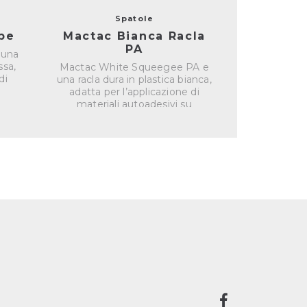
Spatole
pe
Mactac Bianca Racla
3M Rac
PA
 una
Soft aplica
ssa,
applicati
Mactac White Squeegee PA e
di
materials 
una racla dura in plastica bianca,
adatta per l’applicazione di
materiali autoadesivi su
superfici...