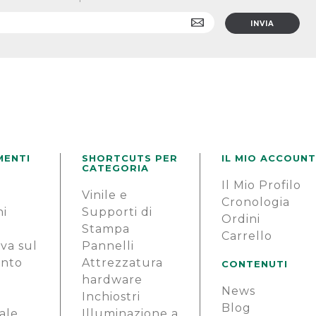
MENTI
SHORTCUTS PER
IL MIO ACCOUNT
CATEGORIA
Il Mio Profilo
e
Vinile e
Cronologia
ni
Supporti di
Ordini
Stampa
Carrello
va sul
Pannelli
ento
Attrezzatura
CONTENUTI
hardware
News
i
Inchiostri
Blog
ale
Illuminazione a