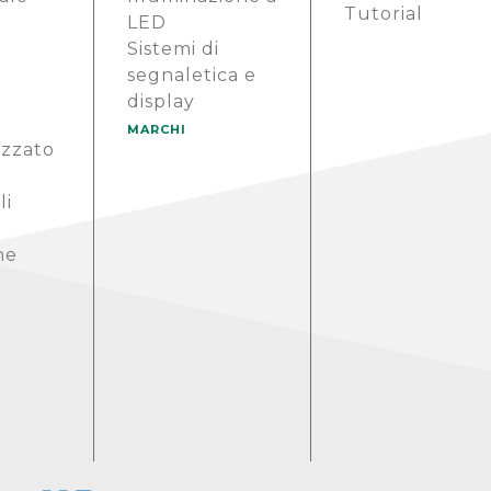
Tutorial
LED
Sistemi di
segnaletica e
display
MARCHI
izzato
li
ne