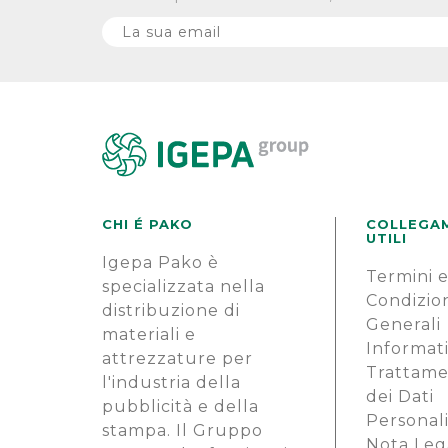
CHI É PAKO
COLLEGA
UTILI
Igepa Pako è
Termini 
specializzata nella
Condizio
distribuzione di
Generali
materiali e
Informati
attrezzature per
Trattam
l'industria della
dei Dati
pubblicità e della
Personal
stampa. Il Gruppo
Nota Leg