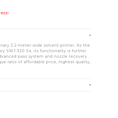
rezzi
nary 3.2-meter-wide solvent printer. As the
y SWJ-320 S4, its functionality is further
dvanced pass system and nozzle recovery
ue ratio of affordable price, highest quality,