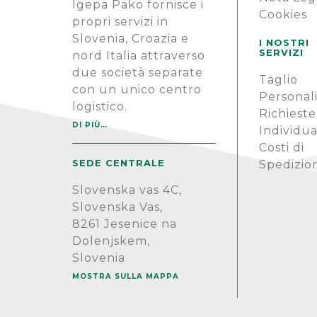
Igepa Pako fornisce i
Cookies
propri servizi in
Slovenia, Croazia e
I NOSTRI
SERVIZI
nord Italia attraverso
due società separate
Taglio
con un unico centro
Personal
logistico.
Richieste
DI PIÙ…
Individua
Costi di
SEDE CENTRALE
Spedizio
Slovenska vas 4C,
Slovenska Vas,
8261 Jesenice na
Dolenjskem,
Slovenia
MOSTRA SULLA MAPPA