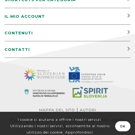
IL MIO ACCOUNT
CONTENUTI
CONTATTI
|
MAPPA DEL SITO
AUTORI
I cookie ci aiutano a offrire i nostri servizi.
Copyright © 2026 PAKO Sign Parts. Tutti i diritti
Utilizzando i nostri servizi, acconsentite al nostro
riservati
OK
utilizzo dei cookie.
Approfondisci