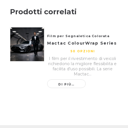
Prodotti correlati
Film per Segnaletica Colorata
Mactac ColourWrap Series
50 OPZIONI
I film per il rivestimento di veicoli
richiedono la migliore flessibilita e
facilita d'uso possibili. La serie
Mactac...
DI PIÙ…