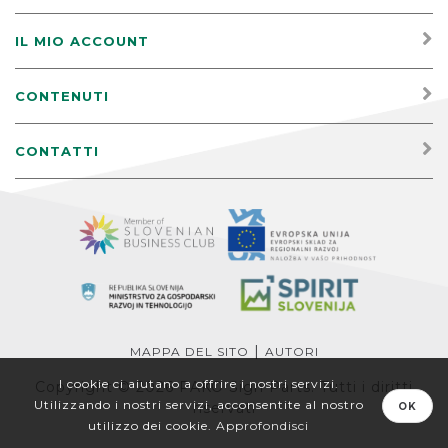
IL MIO ACCOUNT
CONTENUTI
CONTATTI
|
MAPPA DEL SITO
AUTORI
I cookie ci aiutano a offrire i nostri servizi.
Copyright © 2026 PAKO Sign Parts. Tutti i diritti
Utilizzando i nostri servizi, acconsentite al nostro
riservati
OK
utilizzo dei cookie.
Approfondisci