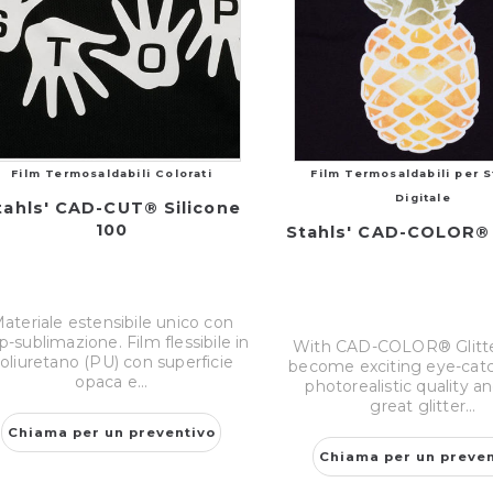
Film Termosaldabili Colorati
Film Termosaldabili per 
Digitale
tahls' CAD-CUT® Silicone
100
Stahls' CAD-COLOR® 
ateriale estensibile unico con
p-sublimazione. Film flessibile in
With CAD-COLOR® Glitter
oliuretano (PU) con superficie
become exciting eye-catch
opaca e...
photorealistic quality a
great glitter...
Chiama per un preventivo
Chiama per un preven