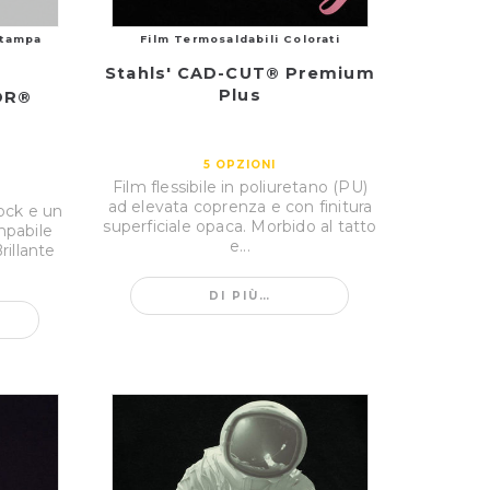
Stampa
Film Termosaldabili Colorati
Stahls' CAD-CUT® Premium
Plus
OR®
5
OPZIONI
Film flessibile in poliuretano (PU)
ad elevata coprenza e con finitura
ck e un
superficiale opaca. Morbido al tatto
mpabile
e...
rillante
DI PIÙ…