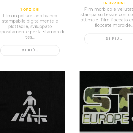
14
OPZIONI
Film morbido e velluta
1
OPZIONI
stampa su tessile con c
Film in poliuretano bianco
ottimale. Film floccato c
stampabile digitalmente e
floccate morbide..
plottabile, sviluppato
ppositamente per la stampa di
tes...
DI PIÙ…
DI PIÙ…