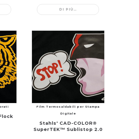
DI PIÙ…
orati
Film Termosaldabili per Stampa
Digitale
Flock
Stahls' CAD-COLOR®
SuperTEK™ Sublistop 2.0