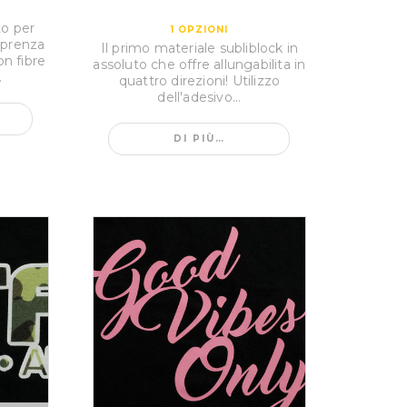
to per
1
OPZIONI
oprenza
Il primo materiale subliblock in
on fibre
assoluto che offre allungabilita in
.
quattro direzioni! Utilizzo
dell'adesivo...
DI PIÙ…