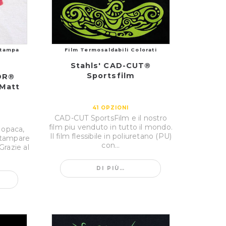
Stampa
Film Termosaldabili Colorati
Stahls' CAD-CUT®
Sportsfilm
OR®
Matt
41
OPZIONI
CAD-CUT SportsFilm e il nostro
film piu venduto in tutto il mondo.
 opaca,
Il film flessibile in poliuretano (PU)
stampare
con...
 Grazie al
DI PIÙ…