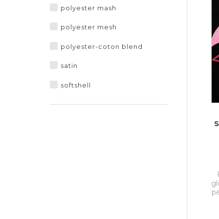
polyester mash
polyester mesh
polyester-coton blend
satin
softshell
S
gl
pe