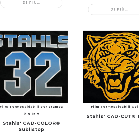
DI PIÙ…
DI PIÙ…
Film Termosaldabili per Stampa
Film Termosaldabili Col
Digitale
Stahls' CAD-CUT® 
Stahls' CAD-COLOR®
Sublistop