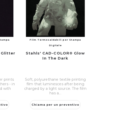
Stampa
Film Termosaldabili per Stampa
Digitale
Glitter
Stahls' CAD-COLOR® Glow
In The Dark
 prints
Soft, polyurethane textile printing
ers - in
film that luminesces after being
nd with
charged by a light source. The film
has a...
tivo
Chiama per un preventivo