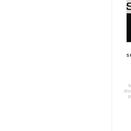
S
M
sto
p