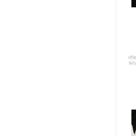
rif
sic