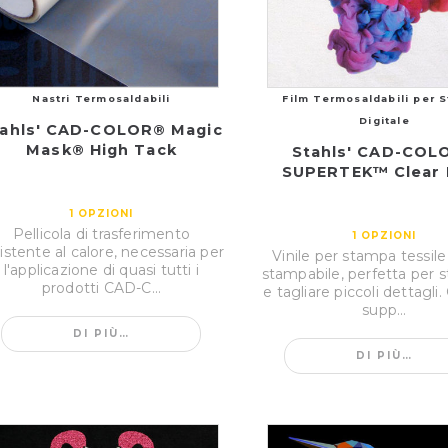
Nastri Termosaldabili
Film Termosaldabili per 
Digitale
tahls' CAD-COLOR® Magic
Mask® High Tack
Stahls' CAD-COL
SUPERTEK™ Clear 
1
OPZIONI
Pellicola di trasferimento
1
OPZIONI
istente al calore, necessaria per
Vinile per stampa tessile
l'applicazione di quasi tutti i
stampabile, perfetta per 
prodotti CAD-C...
e tagliare piccoli dettagli.
supp...
DI PIÙ…
DI PIÙ…