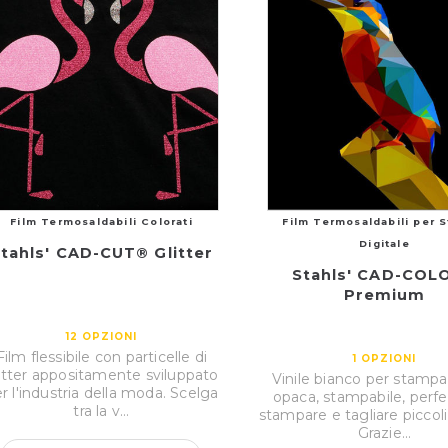
Film Termosaldabili Colorati
Film Termosaldabili per 
Digitale
tahls' CAD-CUT® Glitter
Stahls' CAD-COL
Premium
12
OPZIONI
Film flessibile con particelle di
1
OPZIONI
itter appositamente sviluppato
Vinile bianco per stampa 
r l'industria della moda. Scelga
opaca, stampabile, perfe
tra la v...
stampare e tagliare piccoli
Grazie...