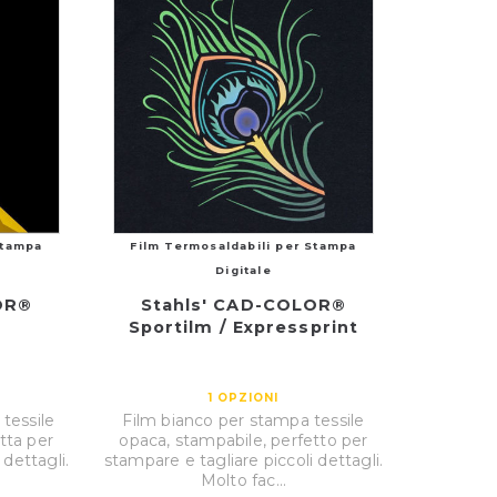
Stampa
Film Termosaldabili per Stampa
Digitale
OR®
Stahls' CAD-COLOR®
Sportilm / Expressprint
1
OPZIONI
tessile
Film bianco per stampa tessile
tta per
opaca, stampabile, perfetto per
 dettagli.
stampare e tagliare piccoli dettagli.
Molto fac...