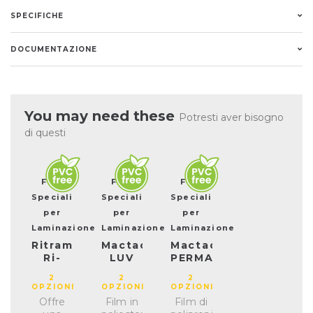
SPECIFICHE
DOCUMENTAZIONE
You may need these
Potresti aver bisogno
di questi
Film
Film
Film
Speciali
Speciali
Speciali
per
per
per
Laminazione
Laminazione
Laminazione
Ritrama
Mactac
Mactac
Ri-
LUV
PERMAGARD
Lam
7036
7034
2
2
2
PET
OPZIONI
OPZIONI
OPZIONI
20
Offre
Film in
Film di