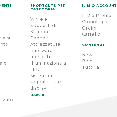
MENTI
SHORTCUTS PER
IL MIO ACCOUNT
CATEGORIA
Il Mio Profilo
e
Vinile e
Cronologia
ni
Supporti di
Ordini
Stampa
Carrello
va sul
Pannelli
ento
Attrezzatura
CONTENUTI
hardware
News
i
Inchiostri
Blog
ale
Illuminazione a
Tutorial
LED
Sistemi di
segnaletica e
display
MARCHI
izzato
li