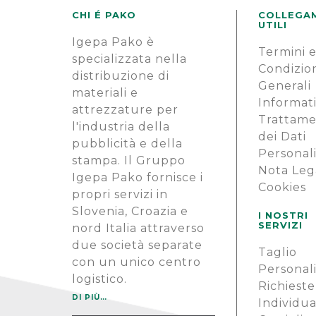
CHI É PAKO
COLLEGA
UTILI
Igepa Pako è
Termini 
specializzata nella
Condizio
distribuzione di
Generali
materiali e
Informati
attrezzature per
Trattam
l'industria della
dei Dati
pubblicità e della
Personal
stampa. Il Gruppo
Nota Leg
Igepa Pako fornisce i
Cookies
propri servizi in
Slovenia, Croazia e
I NOSTRI
SERVIZI
nord Italia attraverso
due società separate
Taglio
con un unico centro
Personal
logistico.
Richieste
DI PIÙ…
Individua