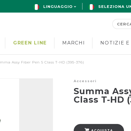
LINGUAGGIO
SELEZIONA U
GREEN LINE
MARCHI
NOTIZIE E
mma Assy Fiber Pen S Class T-HD (395-376)
Accessori
Summa Assy
Class T-HD (
ACQUISTA