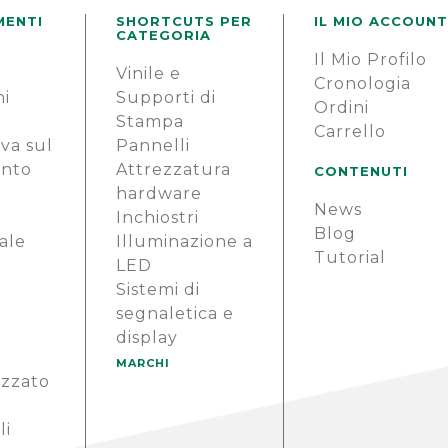
MENTI
SHORTCUTS PER
IL MIO ACCOUNT
CATEGORIA
Il Mio Profilo
e
Vinile e
Cronologia
ni
Supporti di
Ordini
Stampa
Carrello
va sul
Pannelli
ento
Attrezzatura
CONTENUTI
hardware
News
i
Inchiostri
Blog
ale
Illuminazione a
Tutorial
LED
Sistemi di
segnaletica e
display
MARCHI
izzato
li