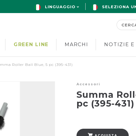
LINGUAGGIO
SELEZIONA U
GREEN LINE
MARCHI
NOTIZIE E
mma Roller Ball Blue, 5 pc (395-431)
Accessori
Summa Rolle
pc (395-431)
ACQUISTA