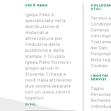
CHI É PAKO
COLLEGA
UTILI
Igepa Pako è
Termini 
specializzata nella
Condizio
distribuzione di
Generali
materiali e
Informati
attrezzature per
Trattam
l'industria della
dei Dati
pubblicità e della
Personal
stampa. Il Gruppo
Nota Leg
Igepa Pako fornisce i
Cookies
propri servizi in
Slovenia, Croazia e
I NOSTRI
SERVIZI
nord Italia attraverso
due società separate
Taglio
con un unico centro
Personal
logistico.
Richieste
DI PIÙ…
Individua