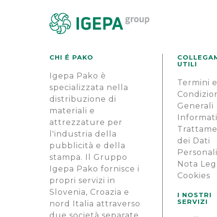
CHI É PAKO
COLLEGA
UTILI
Igepa Pako è
Termini 
specializzata nella
Condizio
distribuzione di
Generali
materiali e
Informati
attrezzature per
Trattam
l'industria della
dei Dati
pubblicità e della
Personal
stampa. Il Gruppo
Nota Leg
Igepa Pako fornisce i
Cookies
propri servizi in
Slovenia, Croazia e
I NOSTRI
SERVIZI
nord Italia attraverso
due società separate