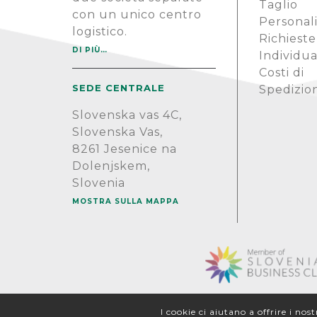
Taglio
con un unico centro
Personal
logistico.
Richieste
DI PIÙ…
Individua
Costi di
SEDE CENTRALE
Spedizio
Slovenska vas 4C,
Slovenska Vas,
8261 Jesenice na
Dolenjskem,
Slovenia
MOSTRA SULLA MAPPA
I cookie ci aiutano a offrire i nos