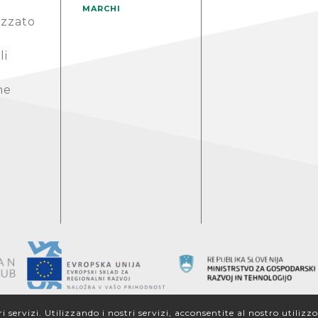
MARCHI
izzato
li
ne
tri servizi. Utilizzando i nostri servizi, acconsentite al nostro utilizz