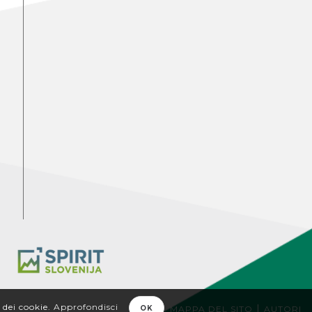
o dei cookie.
Approfondisci
|
MAPPA DEL SITO
AUTORI
OK