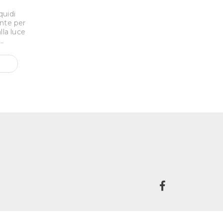
quidi
nte per
la luce
..