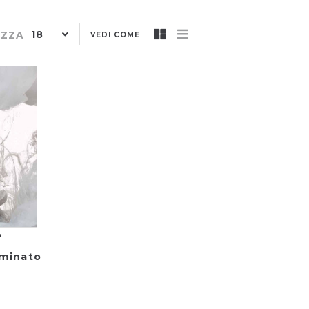
18
IZZA
VEDI COME
a
aminato