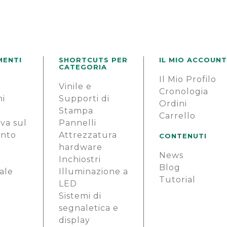
MENTI
SHORTCUTS PER
IL MIO ACCOUNT
CATEGORIA
Il Mio Profilo
e
Vinile e
Cronologia
ni
Supporti di
Ordini
Stampa
Carrello
va sul
Pannelli
ento
Attrezzatura
CONTENUTI
hardware
News
i
Inchiostri
Blog
ale
Illuminazione a
Tutorial
LED
Sistemi di
segnaletica e
display