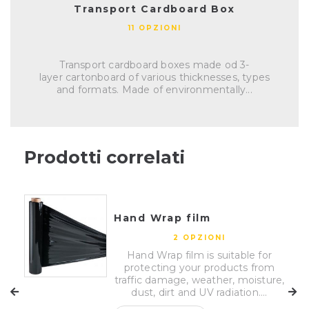
Transport Cardboard Box
11 OPZIONI
Transport cardboard boxes made od 3-
layer cartonboard of various thicknesses, types
and formats. Made of environmentally...
Prodotti correlati
Hand Wrap film
2 OPZIONI
Hand Wrap film is suitable for
protecting your products from
traffic damage, weather, moisture,
dust, dirt and UV radiation....