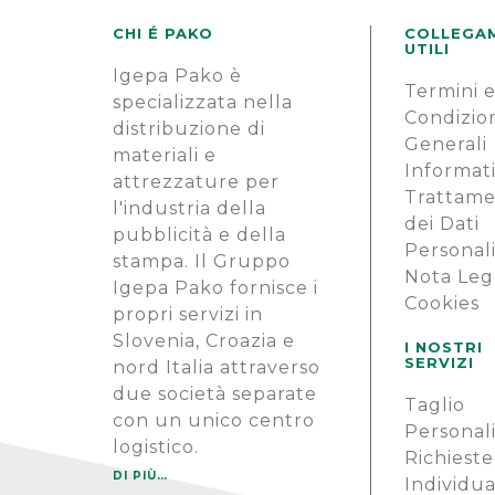
CHI É PAKO
COLLEGA
UTILI
Igepa Pako è
Termini 
specializzata nella
Condizio
distribuzione di
Generali
materiali e
Informati
attrezzature per
Trattam
l'industria della
dei Dati
pubblicità e della
Personal
stampa. Il Gruppo
Nota Leg
Igepa Pako fornisce i
Cookies
propri servizi in
Slovenia, Croazia e
I NOSTRI
SERVIZI
nord Italia attraverso
due società separate
Taglio
con un unico centro
Personal
logistico.
Richieste
DI PIÙ…
Individua