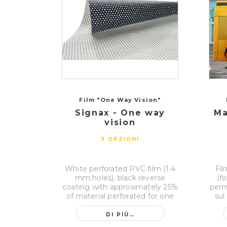
Film "One Way Vision"
Signax - One way
Ma
vision
3 OPZIONI
White perforated PVC film (1.4
Fil
mm holes), black reverse
(f
coating with approximately 25%
perm
of material perforated for one
sul
way...
DI PIÙ…