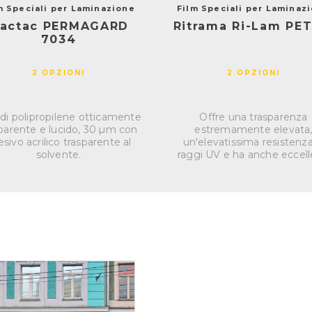
m Speciali per Laminazione
Film Speciali per Laminaz
actac PERMAGARD
Ritrama Ri-Lam PET
7034
2 OPZIONI
2 OPZIONI
 di polipropilene otticamente
Offre una trasparenza
parente e lucido, 30 µm con
estremamente elevata
sivo acrilico trasparente al
un'elevatissima resistenza
solvente.
raggi UV e ha anche eccell
proprieta...