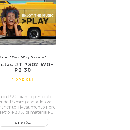
Film "One Way Vision"
ctac JT 7302 WG-
PB 30
1 OPZIONI
m in PVC bianco perforato
ori da 1,5 mm) con adesivo
anente, rivestimento nero
 retro e 30% di materiale...
DI PIÙ…