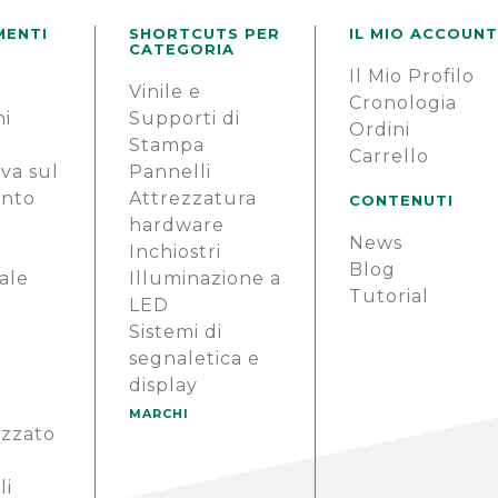
MENTI
SHORTCUTS PER
IL MIO ACCOUNT
CATEGORIA
Il Mio Profilo
e
Vinile e
Cronologia
ni
Supporti di
Ordini
Stampa
Carrello
va sul
Pannelli
ento
Attrezzatura
CONTENUTI
hardware
News
i
Inchiostri
Blog
ale
Illuminazione a
Tutorial
LED
Sistemi di
segnaletica e
display
MARCHI
izzato
li